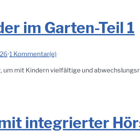
der im Garten-Teil 1
026
•
1 Kommentar(e)
rt, um mit Kindern vielfältige und abwechslungsr
it integrierter Hör